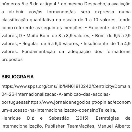
números 5 e 6 do artigo 4.º do mesmo Despacho, a avaliação
a atribuir aos/às formandos/as será expressa numa
classificação quantitativa na escala de 1 a 10 valores, tendo
como referente as seguintes menções: - Excelente  de 9 a 10
valores; 9 - Muito Bom  de 8 a 8,9 valores; - Bom  de 6,5 a 7,9
valores; - Regular  de 5 a 6,4 valores; - Insuficiente  de 1 a 4,9
valores. Fundamentação da adequação dos formadores
propostos
BIBLIOGRAFIA
https://www.spps.org/cms/lib/MN01910242/Centricity/Domain/
04-26-Internacionalizacao-A-ambicao-das-escolas-
portuguesashttps://www.jornaldenegocios.pt/opiniao/economi
um-sucesso-na-internacionalizacao-doensinoTeixeira,
Henrique Diz e Sebastião (2015), Estratégias de
Internacionalização, Publisher TeamMaçães, Manuel Alberto