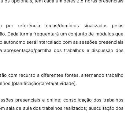
ulos opcionais, têm cada um deles 2,5 horas presenciais
 por referência temas/domínios sinalizados pelas
ção. Cada turma frequentará um conjunto de módulos que
lho autónomo será intercalado com as sessões presenciais
a apresentação/partilha dos trabalhos e discussão dos
ssão com recurso a diferentes fontes, alternando trabalho
os (planificação/tarefa/atividade).
ssões presenciais e online; consolidação dos trabalhos
a em sala de aula dos trabalhos realizados; auscultação dos