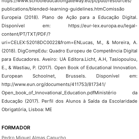
https://www.schooleducationgateway.eu/pt/pub/resources/
publications/blended-learning-guidelines.htmComissão
Europeia (2018). Plano de Ação para a Educação Digital.
Disponível em: https://eur-lex.europa.eu/legal-
content/PT/TXT/PDF/?
uri=CELEX:52018DC0022&from=ENLucas, M., & Moreira, A.
(2018). DigCompEdu: Quadro Europeu de Competência Digital
para Educadores. Aveiro: UA Editora.Licht, A.H, Tasiopoulou,
E., & Wastiau, P. (2017). Open Book of Educational Innovation.
European Schoolnet, Brussels. Disponível em:
http://www.eun.org/documents/411753/817341/
Open_book_of_Innovational_Education.pdfMinistério da
Educação (2017). Perfil dos Alunos à Saída da Escolaridade
Obrigatória, Lisboa: ME
FORMADOR
Pedro Miguel Almas Capucho