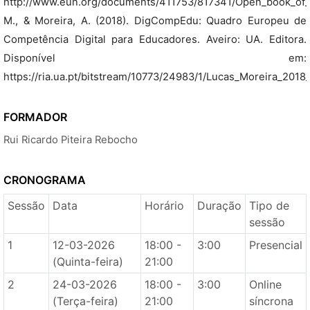
http://www.eun.org/documents/411753/817341/Open_book_of_I
M., & Moreira, A. (2018). DigCompEdu: Quadro Europeu de
Competência Digital para Educadores. Aveiro: UA. Editora.
Disponível em:
https://ria.ua.pt/bitstream/10773/24983/1/Lucas_Moreira_20
FORMADOR
Rui Ricardo Piteira Rebocho
CRONOGRAMA
Sessão
Data
Horário
Duração
Tipo de
sessão
1
12-03-2026
18:00 -
3:00
Presencial
(Quinta-feira)
21:00
2
24-03-2026
18:00 -
3:00
Online
(Terça-feira)
21:00
síncrona